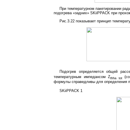
При температурном пакетировании ради
подогрева «задних» SKiiPPACK при прохо
Рис.3.22 показывает принцип температ
Подогрев определяется общей рас
температурным импедансом Z
(со
thha tot
формулы справедливы для определения п
SKiiPPACK 1