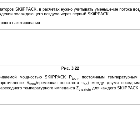
аторов SKiiPPACK, в расчетах нужно учитывать уменьшение потока воз
ждении охлаждающего воздуха через первый SKiiPPACK.
урного пакетирования.
Рис. 3.22
сеиваемой мощностью SKiiPPACK P
, постоянным температурным
totn
противление R
/временная константа
u
) между двумя соседним
thha
aa
ереходного температурного импеданса Z
для каждого SKiiPPACK:
thsatotn