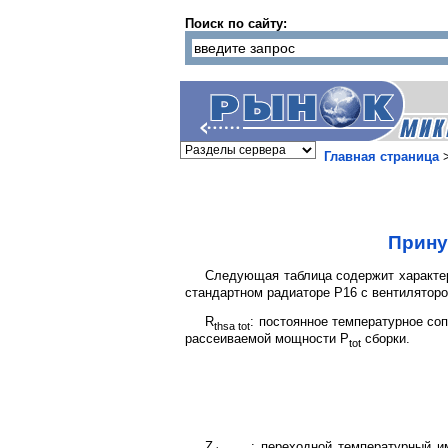
Поиск по сайту:
Главная страница
Прину
Следующая таблица содержит характе
стандартном радиаторе Р16 с вентиляторо
R
: постоянное температурное со
thsa tot
рассеиваемой мощности P
сборки.
tot
Z
: переходной температурный и