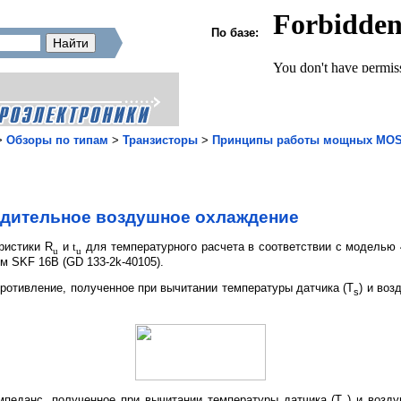
По базе:
>
Обзоры по типам
>
Транзисторы
>
Принципы работы мощных MOSF
дительное воздушное охлаждение
ристики R
и
t
для температурного расчета в соответствии с моделью
u
u
м SKF 16B (GD 133-2k-40105).
противление, полученное при вычитании температуры датчика (T
) и воз
s
мпеданс, полученное при вычитании температуры датчика (T
) и возду