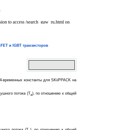
ET и IGBT транзисторов
 4-временных константы для SKiiPPACK на
душного потока (T
), по отношению к общей
a
шного потока (T
), по отношению к общей