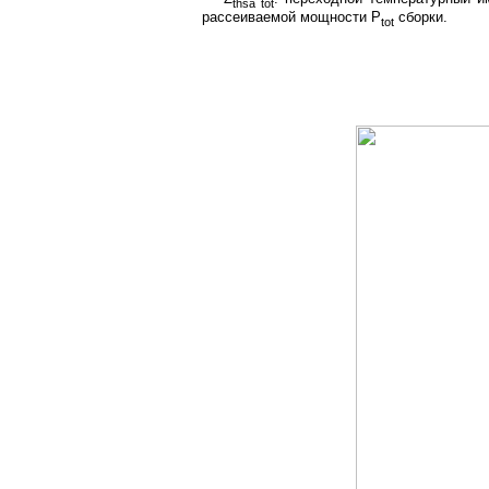
thsa tot
рассеиваемой мощности P
сборки.
tot