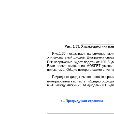
Рис. 1.39. Характеристика н
Рис.1.39 показывает напряжение вк
эпитаксиальный диодов. Диаграмма справ
Пик напряжения будет падать от 100 В д
Если время включения MOSFET уменьшил
приемлема. Общие потери в схеме снизятс
Гибридные диоды имеют особые преим
интегрированы как часть гибридного диод
в wB между мягкими CAL-диодами и РТ-ди
<-- Предыдущая страница