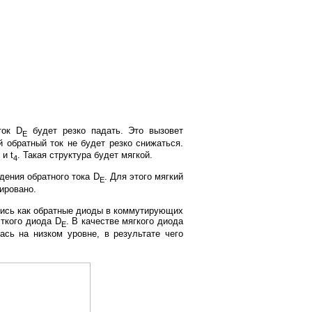
ток D
будет резко падать. Это вызовет
Е
 обратный ток не будет резко снижаться.
и t
. Такая структура будет мягкой.
4
ения обратного тока D
. Для этого мягкий
Е
ировано.
лись как обратные диоды в коммутирующих
ткого диода D
. В качестве мягкого диода
Е
сь на низком уровне, в результате чего