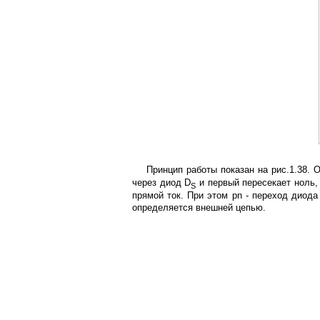
Принцип работы показан на рис.1.38. 
через диод D
и первый пересекает ноль, 
S
прямой ток. При этом pn - переход диода
определяется внешней цепью.