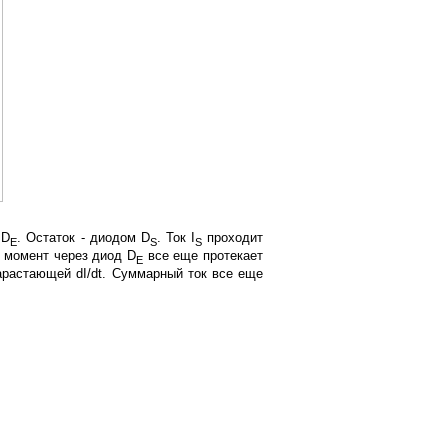
 D
. Остаток - диодом D
. Ток I
проходит
Е
S
S
т момент через диод D
все еще протекает
Е
растающей dI/dt. Суммарный ток все еще