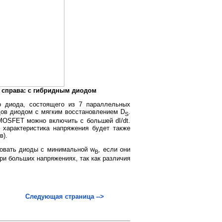
, справа: с гибридным диодом
о диода, состоящего из 7 параллельных
дов диодом с мягким восстановлением D
.
S
 MOSFET можно включить с большей dI/dt.
характеристика напряжения будет также
в).
зовать диоды с минимальной w
, если они
B
ри больших напряжениях, так как различия
Следующая страница -->