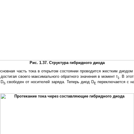
Рис. 1.37. Структура гибридного диода
Основная часть тока в открытом состоянии проводится жестким диодом
достигая своего максимального обратного значения в момент t
. В это
1
 D
свободен от носителей заряда. Теперь диод D
переключается с на
S
Е