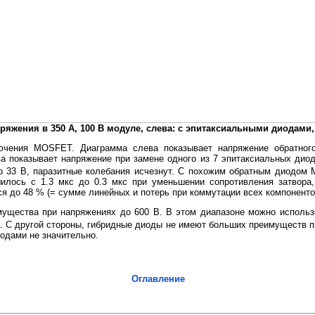
апряжения в 350 А, 100 В модуле, слева: с эпитаксиальными диодами
лючения MOSFET. Диаграмма слева показывает напряжение обратног
а показывает напряжение при замене одного из 7 эпитаксиальных дио
о 33 В, паразитные колебания исчезнут. С похожим обратным диодом
ось с 1.3 мкс до 0.3 мкс при уменьшении сопротивления затвора, 
я до 48 % (= сумме линейных и потерь при коммутации всех компоненто
ущества при напряжениях до 600 В. В этом диапазоне можно исполь
а. С другой стороны, гибридные диоды не имеют больших преимуществ п
одами не значительно.
Оглавление