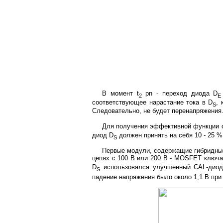
В момент t
pn - переход диода D
2
E
соответствующее нарастание тока в D
, 
S
Следовательно, не будет перенапряжения.
Для получения эффективной функции о
диод D
должен принять на себя 10 - 25 
S
Первые модули, содержащие гибридные
цепях с 100 В или 200 В - MOSFET ключа
D
использовался улучшенный CAL-диод. 
S
падение напряжения было около 1,1 В при