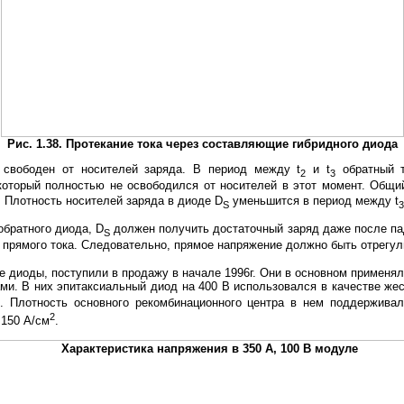
Рис. 1.38. Протекание тока через составляющие гибридного диода
свободен от носителей заряда. В период между t
и t
обратный 
2
3
который полностью не освободился от носителей в этот момент. Общий
 Плотность носителей заряда в диоде D
уменьшится в период между t
S
3
братного диода, D
должен получить достаточный заряд даже после пад
S
% прямого тока. Следовательно, прямое напряжение должно быть отрегул
 диоды, поступили в продажу в начале 1996г. Oни в основном применя
ми. В них эпитаксиальный диод на 400 В использовался в качестве жес
Плотность основного рекомбинационного центра в нем поддерживала
2
 150 А/см
.