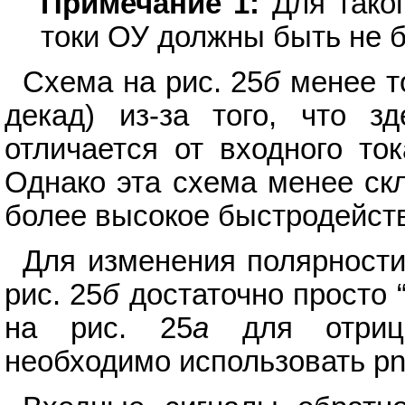
Примечание 1:
Для таког
токи ОУ должны быть не б
Схема на рис. 25
б
менее то
декад) из-за того, что зд
отличается от входного то
Однако эта схема менее ск
более высокое быстродейст
Для изменения полярности
рис. 25
б
достаточно просто “
на рис. 25
а
для отрица
необходимо использовать pn