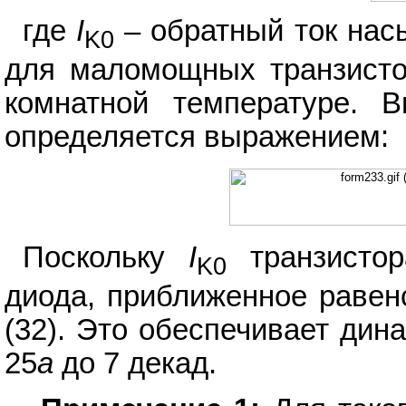
где
I
– обратный ток нас
K0
для маломощных транзистор
комнатной температуре. 
определяется выражением:
Поскольку
I
транзисто
K0
диода, приближенное равенс
(32). Это обеспечивает дин
25
а
до 7 декад.