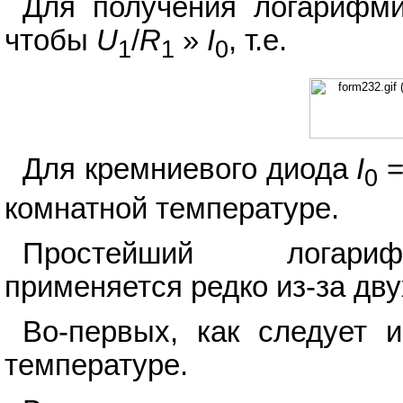
Для получения логарифми
чтобы
U
/
R
»
I
, т.е.
1
1
0
Для кремниевого диода
I
=
0
комнатной температуре.
Простейший логариф
применяется редко из-за дв
Во-первых, как следует и
температуре.