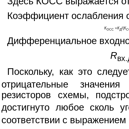
Здесь КОСС выражается от
Коэффициент ослабления с
К
=
К
/(
К
ОСС
Д
С
Дифференциальное входно
R
вх.
Поскольку, как это следуе
отрицательные значения
резисторов схемы, подстр
достигнуто любое сколь у
соответствии с выражением 