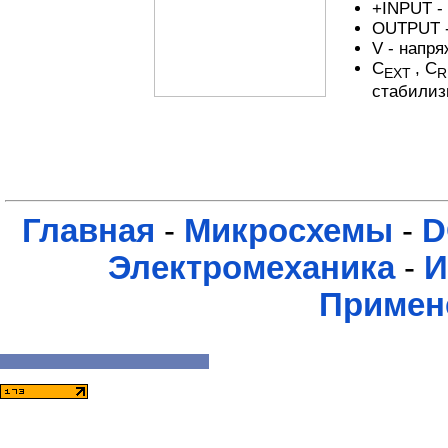
+INPUT -
OUTPUT -
V - напр
C
, C
EXT
R
стабилиз
Главная
-
Микросхемы
-
D
Электромеханика
-
И
Примен