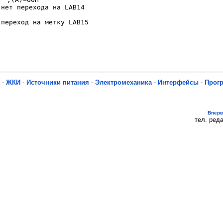
нет перехода на LAB14

переход на метку LAB15

-
ЖКИ
-
Источники питания
-
Электромеханика
-
Интерфейсы
-
Прог
Впер
тел. реда