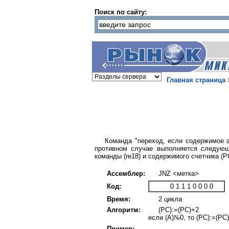
Поиск по сайту:
Главная страница
Команда "переход, если содержимое а
противном случае выполняется следующ
команды (re18) и содержимого счетчика (Р
Ассемблер:
JNZ <метка>
Код:
0 1 1 1 0 0 0 0
Время:
2 циклa
Алгоритм:
(PC):=(PC)+2
если (A)
№
0, то (PC):=(PC
Пример:
                 