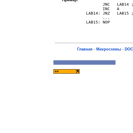
       JNC   LAB14 ;
       INC   A     

LAB14: JNZ   LAB15 ;
       ...

LAB15: NOP

Главная
-
Микросхемы
-
DOC