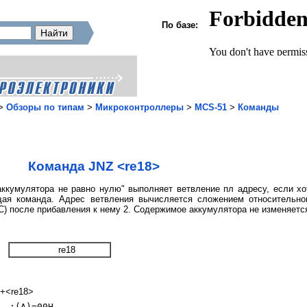
По базе:
>
Обзоры по типам
>
Микроконтроллеры
>
MCS-51
>
Команды
Команда JNZ <re18>
ккумулятора не равно нулю" выполняет ветвление пл адресу, если хот
ая команда. Адрес ветвления вычисляется сложением относительно
С) после прибавления к нему 2. Содержимое аккумулятора не изменяется
re18
)+<re18>
  ;(A)=00H
