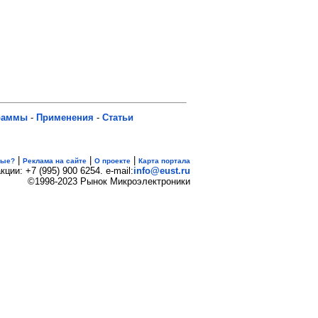
раммы
-
Применения
-
Статьи
|
|
|
вые?
Реклама на сайте
О проекте
Карта портала
кции: +7 (995) 900 6254. e-mail:
info@eust.ru
©1998-2023 Рынок Микроэлектроники