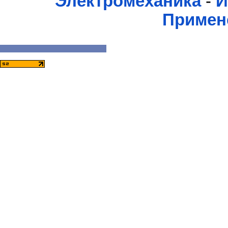
Электромеханика
-
И
Примен