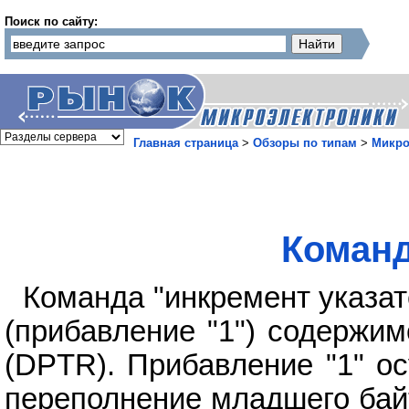
Поиск по сайту:
Главная страница
>
Обзоры по типам
>
Микро
Команд
Команда "инкремент указа
(прибавление "1") содержим
(DPTR). Прибавление "1" о
переполнение младшего бай