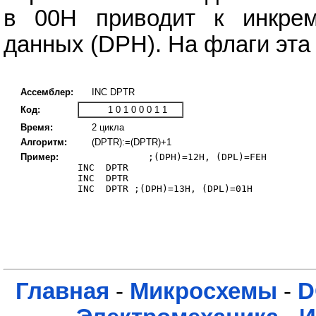
в 00Н приводит к инкрем
данных (DPH). На флаги эта 
Ассемблер:
INC DPTR
Код:
1 0 1 0 0 0 1 1
Время:
2 циклa
Алгоритм:
(DPTR):=(DPTR)+1
Пример:
          ;(DPH)=12H, (DPL)=FEH

INC  DPTR 

INC  DPTR

INC  DPTR ;(DPH)=13H, (DPL)=01H 

Главная
-
Микросхемы
-
D