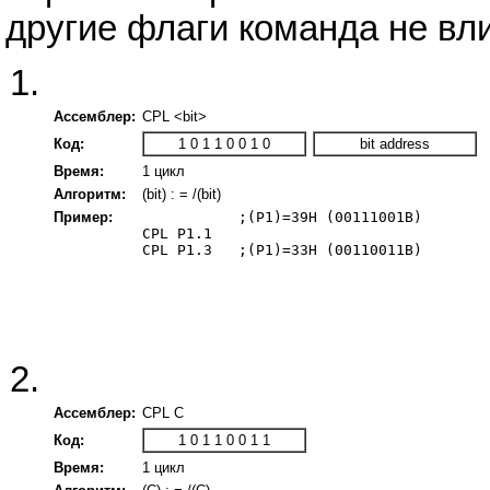
другие флаги команда не вли
Ассемблер:
CPL <bit>
Код:
1 0 1 1 0 0 1 0
bit address
Время:
1 цикл
Алгоритм:
(bit) : = /(bit)
Пример:
           ;(P1)=39H (00111001B)

CPL P1.1

CPL P1.3   ;(P1)=33H (00110011B)

Ассемблер:
CPL C
Код:
1 0 1 1 0 0 1 1
Время:
1 цикл