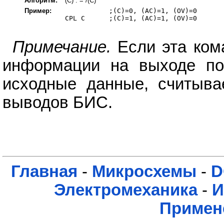
Алгоритм:
(C) : = /(C)
Пример:
           ;(C)=0, (AC)=1, (OV)=0

CPL C      ;(C)=1, (AC)=1, (OV)=0

Примечание.
Если эта ком
информации на выходе пор
исходные данные, считывае
выводов БИС.
Главная
-
Микросхемы
-
D
Электромеханика
-
И
Примен