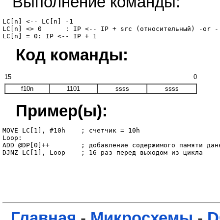
Выполнение команды:
LC[n] <-- LC[n] -1

LC[n] <> 0	: IP <-- IP + src (относительный) -or - src (абсолютный)

Код команды:
15
0
f10n
1101
ssss
ssss
Пример(ы):
MOVE LC[1], #10h    ; счетчик = 10h

Loop:

ADD @DP[0]++        ; добавление содержимого памяти данн
Главная
-
Микросхемы
-
D