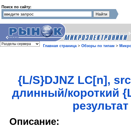
Поиск по сайту:
Главная страница
>
Обзоры по типам
>
Микр
{L/S}DJNZ LC[n], sr
длинный/короткий {L
результат
Описание: