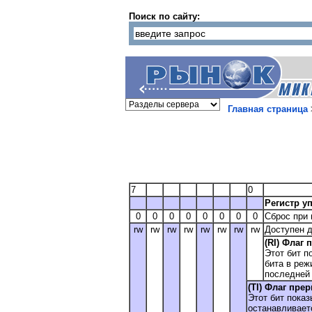
Поиск по сайту:
Главная страница
7
0
Регистр у
0
0
0
0
0
0
0
0
Сброс при 
rw
rw
rw
rw
rw
rw
rw
rw
Доступен д
(RI) Флаг 
Этот бит п
бита в реж
последней 
(TI) Флаг прер
Этот бит пока
останавливает