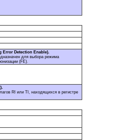
rror Detection Enable).
едназначен для выбора режима
онизации (FE).
).
лагов RI или TI, находящихся в регистре