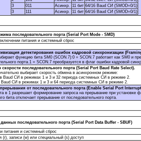
3
011
Асинхр.
11 бит
64/16 Baud СИ (SMOD=0/1)
3
111
Асинхр.
11 бит
64/16 Baud СИ (SMOD=0/1)
ежима последовательного порта (Serial Port Mode - SMD)
включении питания и системный сброс
тивизация детектирования ошибок кадровой синхронизации (Framing E
ыбирает функцию бита SM0 (SCON.7):0 = SCON.7 работает как SM0 и пр
ельного порта.1 = SCON.7 преобразуется в флаг ошибки кадровой синхр
скорости последовательного порта (Serial Port Baud Rate Select).
чательно выбирает скорость обмена в асинхронном режиме:
в Baud СИ в режимах 1 и 3 и 32 периода системных СИ в режиме 2.
 Baud СИ в режимах 1 и 3 и 64 периода системных СИ в режиме 2.
прерывания от последовательного порта (Enable Serial Port Interrupt
ита в 1 разрешает формирование запроса на прерывание при установке ф
го бита отключает прерывание от последовательного порта.
анных последовательного порта (Serial Port Data Buffer - SBUF)
и питания и системный сброс
 (r), записи (w) или специальный (s) доступ