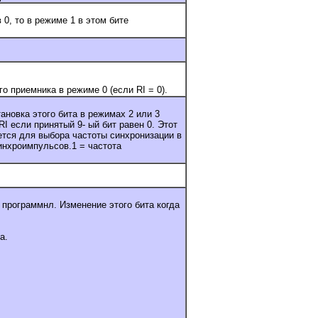
 0, то в режиме 1 в этом бите
о приемника в режиме 0 (если RI = 0).
ановка этого бита в режимах 2 или 3
I если принятый 9- ый бит равен 0. Этот
ется для выбора частоты синхронизации в
инхроимпульсов.1 = частота
 программнл. Изменение этого бита когда
а.