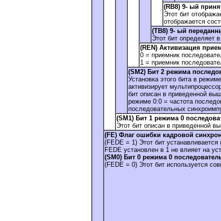
(RB8) 9- ый принят
Этот бит отображае
отображается сост
(TB8) 9- ый переданны
Этот бит определяет в
(REN) Активизация прием
0 = приемник последовате
1 = приемник последовател
(SM2) Бит 2 режима последова
Установка этого бита в режиме
активизирует мультипроцессор
бит описан в приведенной выш
режиме 0:0 = частота послед
последовательных синхроимпу
(SM1) Бит 1 режима 0 последовате
Этот бит описан в приведенной в
(FE) Флаг ошибки кадровой синхрони
(FEDE = 1) Этот бит устанавливается
FEDE установлен в 1 не влияет на ус
(SM0) Бит 0 режима 0 последовательно
(FEDE = 0) Этот бит используется с