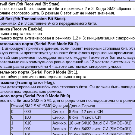
ый бит (9th Received Bit State).
т состояние 9- ого принятого бита в режимах 2 и 3. Когда SM2 сброшен в
ояние стопового бита. В режиме 0 этот бит не имеет значения.
й бит (9th Transmission Bit State).
 режимах 2 и 3 состояние 9- ого передаваемого бита.
ника (Receive Enable).
льного порта отключен.
ьного порта активизирован в режимах 1,2 и 3; инициализация синхронног
тельного порта (Serial Port Mode Bit 2).
 1 игнорирует принятые данные, если принят неверный стоповый бит. Уст
ную связь и препятствует установке бита флага прерывания приемника R
е таблице режимов последовательного модуля.Также этот бит использу
овательных синхроимпульсов равна деленной на 12 частоте системных с
льсов равна деленной на 4 частоте системных синхроимпульсов.
льного порта (Serial Port 0 Mode Bit 1).
ыше таблице режимов последовательного порта.
зации (Framing Error Flag).
 при детектировании ошибочного стопового бита. Он должен быть очищен
тановки последовательно режима.
го порта (Serial Port 0 Mode Bit 0).
овместно с битами SM2 и SM1 для определения последовательного режим
Режим
SM2:SM1:SM0
Функция
Длина
Период
0
000
Синхр.
8 бит
12 сист. СИ
0
100
Синхр.
8 бит
4 сист. СИ
1
X10
Асинхр.
10 бит
64/16 Baud СИ (SMOD=0/1)
2
001
Асинхр.
11 бит
64/32 сист. СИ (SMOD=0/1)
2
101
Асинхр.
11 бит
64/32 сист. СИ (SMOD=0/1)