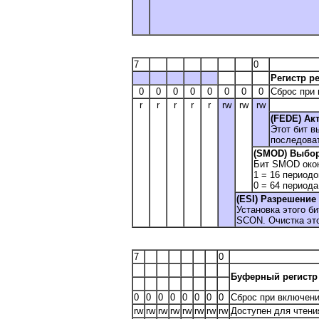
7
0
Регистр р
0
0
0
0
0
0
0
0
Сброс при 
r
r
r
r
r
rw
rw
rw
(FEDE) Ак
Этот бит в
последоват
(SMOD) Выбор 
Бит SMOD окон
1 = 16 периодо
0 = 64 периода
(ESI) Разрешение 
Установка этого б
SCON. Очистка это
7
0
Буферный регистр д
0
0
0
0
0
0
0
0
Сброс при включени
rw
rw
rw
rw
rw
rw
rw
rw
Доступен для чтения