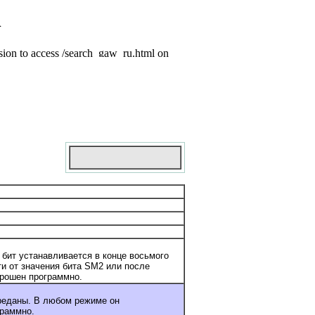
 бит устанавливается в конце восьмого
ти от значения бита SM2 или после
брошен программно.
ереданы. В любом режиме он
граммно.