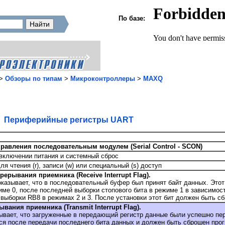
По базе:
>
Обзоры по типам
>
Микроконтроллеры
>
MAXQ
Периферийные регистры UART
правления последовательным модулем (Serial Control - SCON)
включении питания и системный сброс
ля чтения (r), записи (w) или специальный (s) доступ
прерывания приемника (Receive Interrupt Flag).
оказывает, что в последовательный буфер был принят байт данных. Этот
име 0, после последней выборки стопового бита в режиме 1 в зависимос
выборки RB8 в режимах 2 и 3. После установки этот бит должен быть с
ывания приемника (Transmit Interrupt Flag).
зывает, что загруженные в передающий регистр данные были успешно п
ся после передачи последнего бита данных и должен быть сброшен про