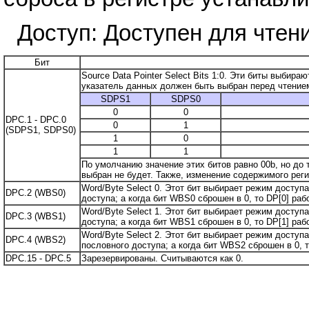
Доступ: Доступен для чтени
Бит
Source Data Pointer Select Bits 1:0. Эти биты выбир
указатель данных должен быть выбран перед чтение
SDPS1
SDPS0
0
0
DPC.1 - DPC.0
0
1
(SDPS1, SDPS0)
1
0
1
1
По умолчанию значение этих битов равно 00b, но до т
выбран не будет. Также, изменение содержимого реги
Word/Byte Select 0. Этот бит выбирает режим доступ
DPC.2 (WBS0)
доступа; а когда бит WBS0 сброшен в 0, то DP[0] ра
Word/Byte Select 1. Этот бит выбирает режим доступ
DPC.3 (WBS1)
доступа; а когда бит WBS1 сброшен в 0, то DP[1] ра
Word/Byte Select 2. Этот бит выбирает режим доступа
DPC.4 (WBS2)
пословного доступа; а когда бит WBS2 сброшен в 0, 
DPC.15 - DPC.5
Зарезервированы. Считываются как 0.