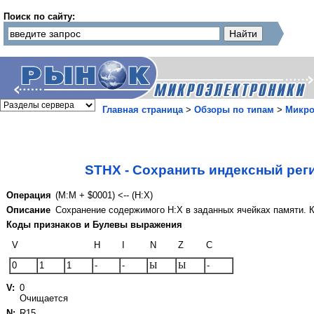
Поиск по сайту:
Главная страница
>
Обзоры по типам
>
Микро
STHX - Сохранить индексный регис
Операция
(M:M + $0001) <-- (H:X)
Описание
Сохранение содержимого H:X в заданных ячейках памяти. 
Коды признаков и Булевы выражения
V
H
I
N
Z
C
0
1
1
-
-
Ы
Ы
-
V:
0
Очищается
N:
R15