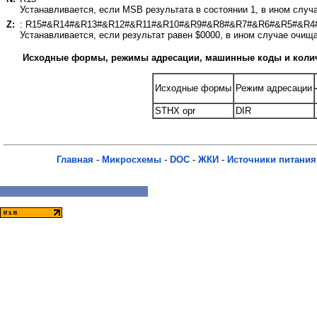
Устанавливается, если MSB результата в состоянии 1, в ином случ
Z:
: R15#&R14#&R13#&R12#&R11#&R10#&R9#&R8#&R7#&R6#&R5#&R4
Устанавливается, если результат равен $0000, в ином случае очищ
Исходные формы, режимы адресации, машинные коды и коли
Исходные формы
Режим адресации
STHX opr
DIR
Главная
-
Микросхемы
-
DOC
-
ЖКИ
-
Источники питания