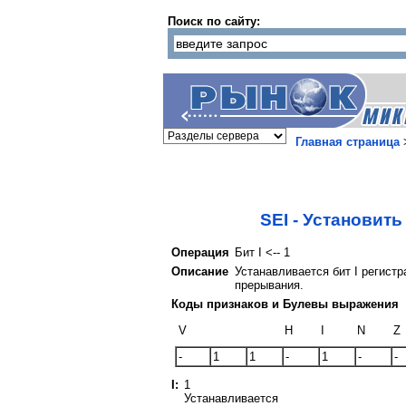
Поиск по сайту:
Главная страница
SEI - Установить
Операция
Бит I <-- 1
Описание
Устанавливается бит I регист
прерывания.
Коды признаков и Булевы выражения
V
H
I
N
Z
-
1
1
-
1
-
-
I:
1
Устанавливается