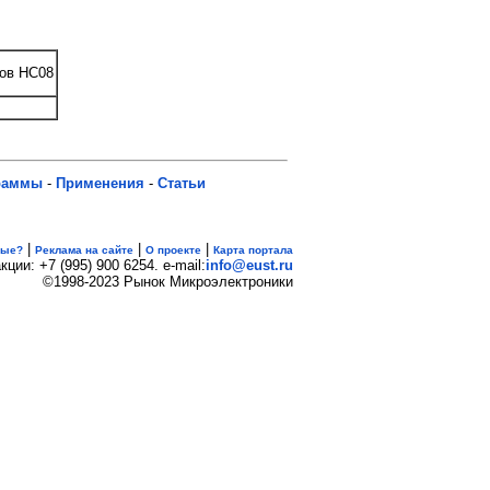
лов HC08
раммы
-
Применения
-
Статьи
|
|
|
вые?
Реклама на сайте
О проекте
Карта портала
кции: +7 (995) 900 6254. e-mail:
info@eust.ru
©1998-2023 Рынок Микроэлектроники