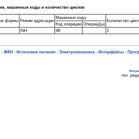
и, машинные коды и количество циклов
Машинные коды
ые формы
Режим адресации
Количество цик
Код операции
Операнд(ы)
INH
9B
2
-
ЖКИ
-
Источники питания
-
Электромеханика
-
Интерфейсы
-
Прог
Впер
тел. реда