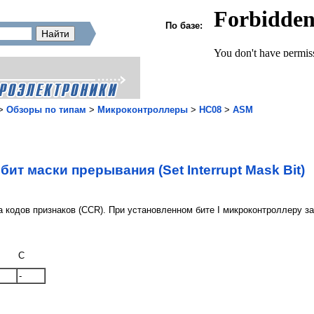
По базе:
>
Обзоры по типам
>
Микроконтроллеры
>
HC08
>
ASM
 бит маски прерывания (Set Interrupt Mask Bit)
ра кодов признаков (CCR). При установленном бите I микроконтроллеру з
C
-