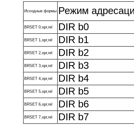
Режим адресац
Исходные формы
DIR b0
BRSET 0,opr,rel
DIR b1
BRSET 1,opr,rel
DIR b2
BRSET 2,opr,rel
DIR b3
BRSET 3,opr,rel
DIR b4
BRSET 4,opr,rel
DIR b5
BRSET 5,opr,rel
DIR b6
BRSET 6,opr,rel
DIR b7
BRSET 7,opr,rel