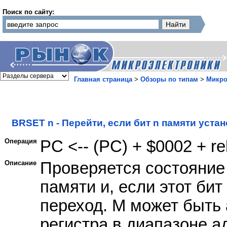
Поиск по сайту:
Главная страница
>
Обзоры по типам
>
Микро
BRSET n - Перейти, если бит n памяти установ
Операция
PC <-- (PC) + $0002 + re
Описание
Проверяется состояние би
памяти и, если этот би
переход. M может быть
регистра в диапазоне ад