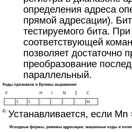
определения адреса оп
прямой адресации). Би
тестируемого бита. При
соответствующей кома
позволяет достаточно п
преобразование послед
параллельный.
Коды признаков и Булевы выражения
V
H
I
N
Z
C
-
1
1
-
-
-
-
Ы
C:
Устанавливается, если Mn 
Исходные формы, режимы адресации, машинные коды и коли