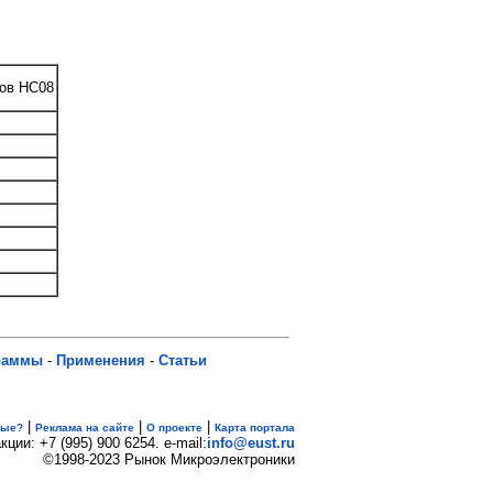
лов HC08
раммы
-
Применения
-
Статьи
|
|
|
вые?
Реклама на сайте
О проекте
Карта портала
кции: +7 (995) 900 6254. e-mail:
info@eust.ru
©1998-2023 Рынок Микроэлектроники