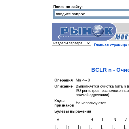
Поиск по сайту:
Главная страница
BCLR n - Очис
Операция
Mn <-- 0
Описание
Выполняется очистка бита n (
I/O регистров, расположенных
прямой адресации).
Коды
Не используются
признаков
Булевы выражения
V
H
I
N
Z
-
1
1
-
-
-
-