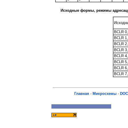
Исходные формы, режимы адресаци
Исходн
BCLR 0,
BCLR 1,
BCLR 2,
BCLR 3,
BCLR 4,
BCLR 5,
BCLR 6,
BCLR 7,
Главная
-
Микросхемы
-
DOC