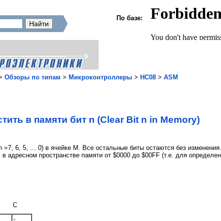
По базе:
>
Обзоры по типам
>
Микроконтроллеры
>
HC08
>
ASM
тить в памяти бит n (Clear Bit n in Memory)
n =7, 6, 5, ... 0) в ячейке M. Все остальные биты остаются без измене
 в адресном пространстве памяти от $0000 до $00FF (т.е. для определ
C
-