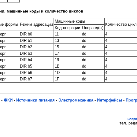
и, машинные коды и количество циклов
Машинные коды
ые формы
Режим адресации
Количество цик
Код операции
Операнд(ы)
opr
DIR b0
11
dd
4
opr
DIR b1
13
dd
4
opr
DIR b2
15
dd
4
opr
DIR b3
17
dd
4
opr
DIR b4
19
dd
4
opr
DIR b5
1B
dd
4
opr
DIR b6
1D
dd
4
opr
DIR b7
1F
dd
4
-
ЖКИ
-
Источники питания
-
Электромеханика
-
Интерфейсы
-
Прог
Впер
тел. реда