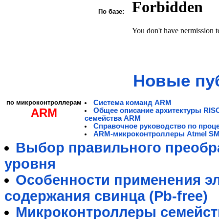
По базе:
Новые пу
по микроконтроллерам
Система команд ARM
ARM
Общее описание архитектуры RIS
семейства ARM
Справочное руководство по проц
ARM-микроконтроллеры Atmel S
Выбор правильного преобра
уровня
Особенности применения э
содержания свинца (Pb-free)
Микроконтроллеры семейст