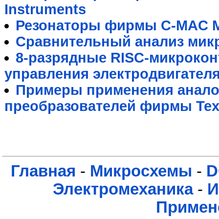
Instruments
Резонаторы фирмы C-MAC M
Сравнительный анализ мик
8-разрядные RISC-микрокон
управления электродвигател
Примеры применения анал
преобразователей фирмы Texa
Главная
-
Микросхемы
-
D
Электромеханика
-
И
Примен