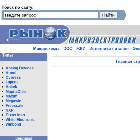
Поиск по сайту:
-
-
-
-
Микросхемы
DOC
ЖКИ
Источники питания
Эле
Типы
Главная ст
Analog Devices
Atmel
Cypress
Fujitsu
Holtek
MagnaChip
Maxim
Megawin
Freescale
NXP
Texas Insrt
White Eleсtronic
Winbond
реклама