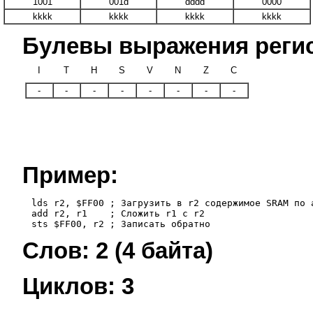
1001
001d
dddd
0000
kkkk
kkkk
kkkk
kkkk
Булевы выражения регис
I
T
H
S
V
N
Z
C
-
-
-
-
-
-
-
-
Пример:
     lds r2, $FF00 ; Загрузить в r2 содержимое SRAM по а
     add r2, r1    ; Сложить r1 с r2

Слов: 2 (4 байта)
Циклов: 3