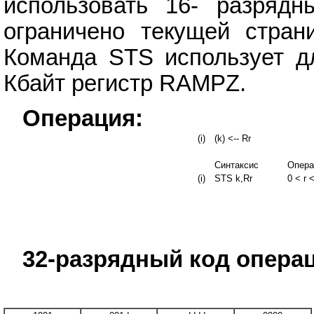
использовать 16- разряд
ограничено текущей стра
Команда STS использует д
Кбайт регистр RAMPZ.
Операция:
(i)
(k) <-- Rr
Синтаксис
Опера
(i)
STS k,Rr
0 < r 
32-разрядный код опера