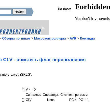
По базе:
>
Обзоры по типам
>
Микроконтроллеры
>
AVR
>
Команды
 CLV - oчистить флаг переполнения
стре статуса (SREG).
(i)
V <-- 0
Синтаксис
Операнды:
Счетчик программ:
(i)
CLV
None
PC <- PC + 1