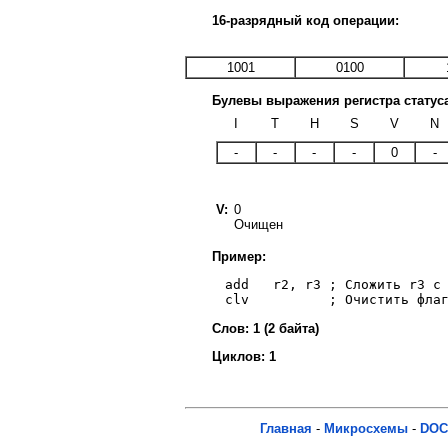
16-разрядный код операции:
1001
0100
Булевы выражения регистра статус
I
T
H
S
V
N
-
-
-
-
0
-
V:
0
Oчищен
Пример:
     add   r2, r3 ; Сложить r3 с 
Слов: 1 (2 байта)
Циклов: 1
Главная
-
Микросхемы
-
DOC