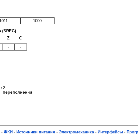
1011
1000
а (SREG)
Z
C
-
-
r2

-
ЖКИ
-
Источники питания
-
Электромеханика
-
Интерфейсы
-
Прог