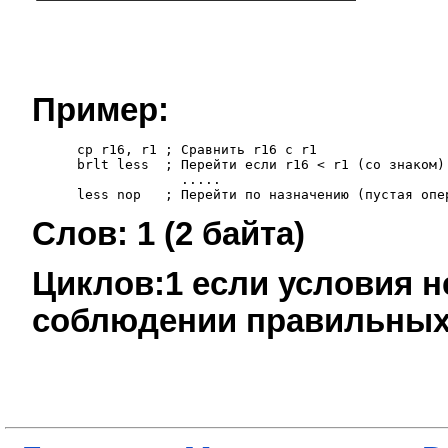
Пример:
         cp r16, r1 ; Сравнить r16 с r1

         brlt less  ; Перейти если r16 < r1 (со знаком)

                      .....

Слов: 1 (2 байта)
Циклов:1 если условия н
соблюдении правильных