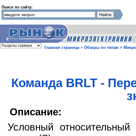
Поиск по сайту:
Главная страница
>
Обзоры по типам
>
Микро
Команда BRLT - Пер
з
Описание:
Условный относительный 