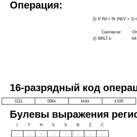
Операция:
(i)
If Rd < Rr (N
E
V = 1) 
Синтаксис
Оп
(i)
BRLT k
-64
16-разрядный код опера
1111
00kk
kkkk
k100
Булевы выражения регис
I
T
H
S
V
N
Z
C
-
-
-
-
-
-
-
-