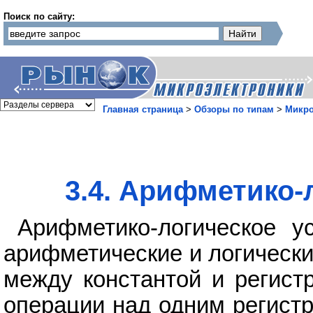
Поиск по сайту:
Главная страница
>
Обзоры по типам
>
Микр
3.4. Арифметико-
Арифметико-логическое у
арифметические и логическ
между константой и регист
операции над одним регист