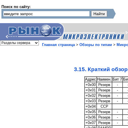
Поиск по сайту:
Главная страница
>
Обзоры по типам
>
Микр
3.15. Краткий обзо
Адрес
Наимен.
Бит 7
Би
+0x00
Резерв
-
+0x01
Резерв
-
+0x02
Резерв
-
+0x03
Резерв
-
+0x04
CCP
+0x05
Резерв
-
+0x06
Резерв
-
+0x07
Резерв
-