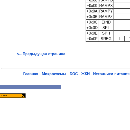
+0x08
RAMPD
+0x09
RAMPX
+0x0A
RAMPY
+0x0B
RAMPZ
+0x0C
EIND
+0x0D
SPL
+0x0E
SPH
+0x0F
SREG
I
<-- Предыдущая страница
Главная
-
Микросхемы
-
DOC
-
ЖКИ
-
Источники питания