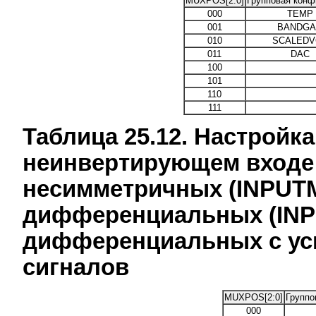
MUXPOS[2:0]
Групповая конф
000
TEMP
001
BANDGA
010
SCALEDV
011
DAC
100
101
110
111
Таблица 25.12. Настройк
неинвертирующем входе
несимметричных (INPUTMO
дифференциальных (INPU
дифференциальных с уси
сигналов
MUXPOS[2:0]
Группо
000