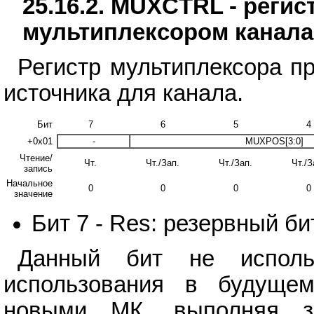
25.16.2. MUXCTRL - реги
мультиплексором канал
Регистр мультиплексора п
источника для канала.
Бит
7
6
5
4
+0x01
-
MUXPOS[3:0]
Чтение/
Чт.
Чт./Зап.
Чт./Зап.
Чт./З
запись
Начальное
0
0
0
0
значение
Бит 7 - Res: резервный би
Данный бит не исполь
использования в будуще
новыми МК, выполняя за