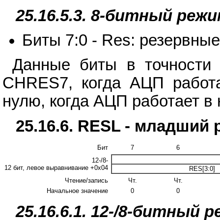
25.16.5.3. 8-битный реж
Биты 7:0 - Res: резервны
Данные биты в точности 
CHRES7, когда АЦП работа
нулю, когда АЦП работает в
25.16.6. RESL - младший 
Бит
7
6
12-/8-
12 бит, левое выравнивание +0x04
RES[3:0]
Чтение/запись
Чт.
Чт.
Начальное значение
0
0
25.16.6.1. 12-/8-битный 