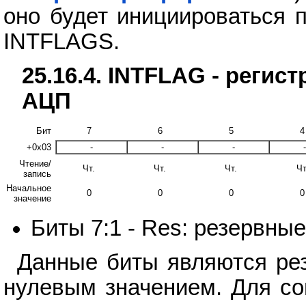
оно будет инициироваться п
INTFLAGS.
25.16.4. INTFLAG - реги
АЦП
Бит
7
6
5
4
+0x03
-
-
-
-
Чтение/
Чт.
Чт.
Чт.
Чт
запись
Начальное
0
0
0
0
значение
Биты 7:1 - Res: резервны
Данные биты являются ре
нулевым значением. Для со