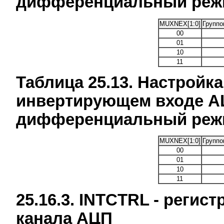
дифференциальный режи
MUXNEX[1:0]
Группо
00
01
10
11
Таблица 25.13. Настройк
инвертирующем входе АЦ
дифференциальный режи
MUXNEX[1:0]
Группо
00
01
10
11
25.16.3. INTCTRL - реги
канала АЦП