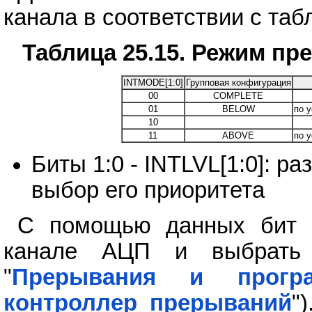
канала в соответствии с таб
Таблица 25.15. Режим п
INTMODE[1:0]
Групповая конфигурация
00
COMPLETE
01
BELOW
по 
10
11
ABOVE
по 
Биты 1:0 - INTLVL[1:0]: 
выбор его приоритета
С помощью данных бит 
канале АЦП и выбрать 
"
Прерывания и програ
контроллер прерываний
"