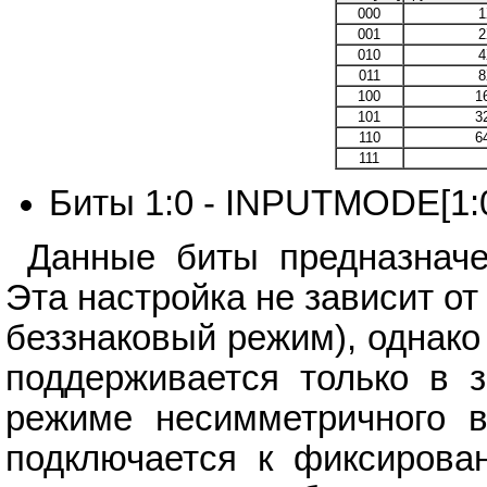
000
1
001
2
010
4
011
8
100
1
101
3
110
6
111
Биты 1:0 - INPUTMODE[1:
Данные биты предназначе
Эта настройка не зависит 
беззнаковый режим), однак
поддерживается только в 
режиме несимметричного 
подключается к фиксирова