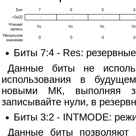
Бит
7
6
5
4
+0x02
-
-
-
-
Чтение/
Чт.
Чт.
Чт.
Чт
запись
Начальное
0
0
0
0
значение
Биты 7:4 - Res: резервны
Данные биты не исполь
использования в будуще
новыми МК, выполняя за
записывайте нули, в резерв
Биты 3:2 - INTMODE: ре
Данные биты позволяют 