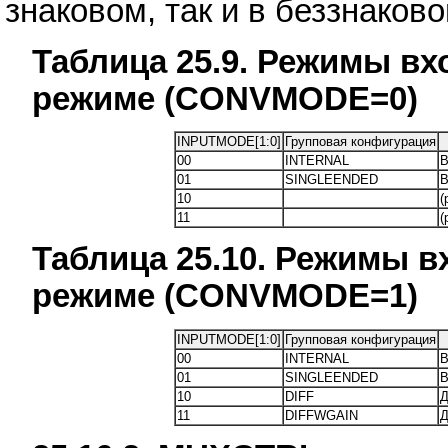
знаковом, так и в беззнако
Таблица 25.9. Режимы вх
режиме (CONVMODE=0)
INPUTMODE[1:0]
Групповая конфигурация
00
INTERNAL
В
01
SINGLEENDED
В
10
(
11
(
Таблица 25.10. Режимы в
режиме (CONVMODE=1)
INPUTMODE[1:0]
Групповая конфигурация
00
INTERNAL
В
01
SINGLEENDED
В
10
DIFF
Д
11
DIFFWGAIN
Д