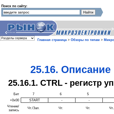
Поиск по сайту:
Главная страница
>
Обзоры по типам
>
Микр
25.16. Описание
25.16.1. CTRL - регистр 
Бит
7
6
5
+0x00
START
-
-
Чтение/
Чт./Зап.
Чт.
Чт.
Чт.
запись