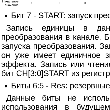
Начальное
0
0
0
значение
Бит 7 - START: запуск пр
Запись единицы в дан
преобразования в канале. 
запуска преобразования. За
он уже имеет единичное зн
эффекта. Запись или чтени
бит CH[3:0]START из регист
Биты 6:5 - Res: резервны
Данные биты не исполь
использования в будуще