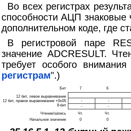
Во всех регистрах резуль
способности АЦП знаковые 
дополнительном коде, где ст
В регистровой паре RE
значение ADCRESULT. Чтен
требует особого внимания 
регистрам
".)
Бит
7
6
12 бит, левое выравнивание
12 бит, правое выравнивание +0x05
-
-
8-бит
-
-
Чтение/запись
Чт.
Чт.
Начальное значение
0
0