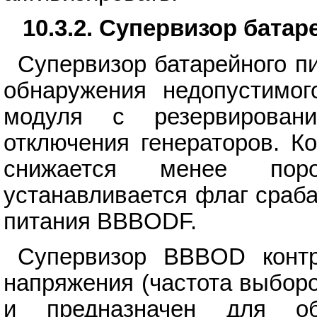
10.3.2. Супервизор батар
Супервизор батарейного п
обнаружения недопустимог
модуля с резервирован
отключения генераторов. К
снижается менее поро
устанавливается флаг сраб
питания BBBODF.
Супервизор BBBOD контр
напряжения (частота выборо
и предназначен для об