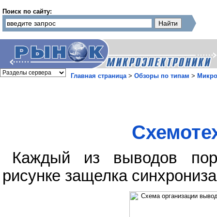
Поиск по сайту:
Главная страница
>
Обзоры по типам
>
Микро
Схемотех
Каждый из выводов порт
рисунке защелка синхрониза