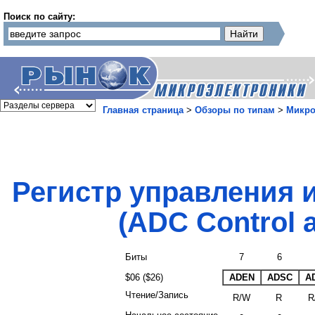
Поиск по сайту:
Главная страница
>
Обзоры по типам
>
Микро
Регистр управления 
(ADC Control a
Биты
7
6
$06 ($26)
ADEN
ADSC
A
Чтение/Запись
R/W
R
R