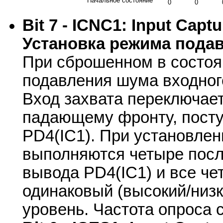
Начальное состояние
0
0
Bit 7 - ICNC1: Input Capt
Установка режима подав
При сброшенном в состоя
подавления шума входного
Вход захвата переключае
падающему фронту, посту
PD4(IC1). При установлен
выполняются четыре посл
вывода PD4(IC1) и все ч
одинаковый (высокий/низ
уровень. Частота опроса 