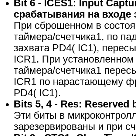
Bit 6 - ICES1: Input Cap
срабатывания на входе 
При сброшенном в состоя
таймера/счетчика1, по п
захвата PD4( IC1), пересы
ICR1. При установленном
таймера/счетчика1 пересы
ICR1 по нарастающему фр
PD4( IC1).
Bits 5, 4 - Res: Reserve
Эти биты в микроконтрол
зарезервированы и при сч