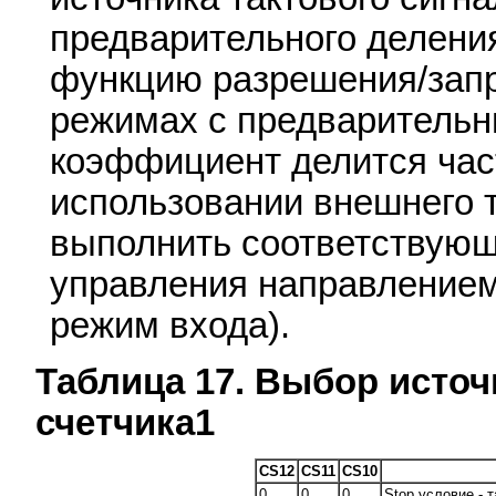
предварительного делени
функцию разрешения/запр
режимах с предваритель
коэффициент делится част
использовании внешнего 
выполнить соответствующ
управления направлением
режим входа).
Таблица 17. Выбор источ
счетчика1
CS12
CS11
CS10
0
0
0
Stop условие - 