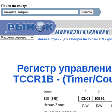
Поиск по сайту:
Главная страница
>
Обзоры по типам
>
Микро
Регистр управлени
TCCR1B - (Timer/Cou
Биты
7
6
$2E ($4E)
ICNC1
ICES1
Чтение/Запись
R/W
R/W