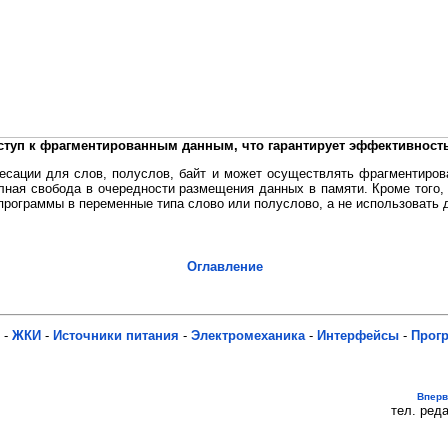
ступ к фрагментированным данным, что гарантирует эффективность
сации для слов, полуслов, байт и может осуществлять фрагментиров
лная свобода в очередности размещения данных в памяти. Кроме того
и программы в переменные типа слово или полуслово, а не использовать 
Оглавление
-
ЖКИ
-
Источники питания
-
Электромеханика
-
Интерфейсы
-
Прог
Впер
тел. реда