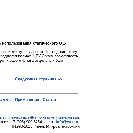
 использования статического ОЗУ
анный доступ к данным. Благодаря этому,
, поддерживаемая ЦПУ Cortex возможность
для каждого флага отдельный байт.
Следующая страница -->
раммы
-
Применения
-
Статьи
|
|
|
вые?
Реклама на сайте
О проекте
Карта портала
кции: +7 (995) 900 6254. e-mail:
info@eust.ru
©1998-2023 Рынок Микроэлектроники