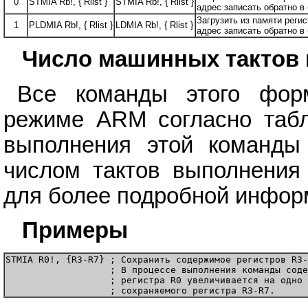
0
STMIA Rb!, { Rlist }
STMIA Rb!, { Rlist }
адрес записать обратно в 
Загрузить из памяти регис
1
PLDMIA Rb!, { Rlist }
LDMIA Rb!, { Rlist }
адрес записать обратно в 
Число машинных тактов
Все команды этого фор
режиме ARM согласно табл
выполнения этой команд
числом тактов выполнения
для более подробной инфор
Примеры
STMIA R0!, {R3-R7} ; Сохранить содержимое регистров R3-
                   ; В процессе выполнения команды соде
                   ; регистра R0 увеличивается на одно 