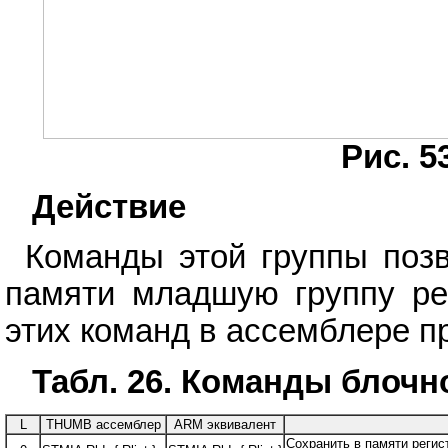
Рис. 5
Действие
Команды этой группы позв
памяти младшую группу рег
этих команд в ассемблере п
Табл. 26. Команды блочн
L
THUMB ассемблер
ARM эквивалент
Сохранить в памяти регист