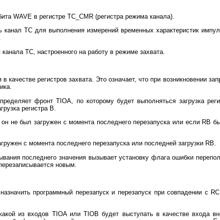
бита WAVE в регистре TC_CMR (регистра режима канала).
ь канал ТС для выполнения измерений временных характеристик импул
.
 канала ТС, настроенного на работу в режиме захвата.
 в качестве регистров захвата. Это означает, что при возникновении з
ика.
ределяет фронт TIOA, по которому будет выполняться загрузка реги
грузка регистра В.
 он не был загружен с момента последнего перезапуска или если RB б
агружен с момента последнего перезапуска или последней загрузки RB.
тывания последнего значения вызывает установку флага ошибки перепол
 перезаписывается новым.
назначить программный перезапуск и перезапуск при совпадении с RC
акой из входов TIOA или TIOB будет выступать в качестве входа в