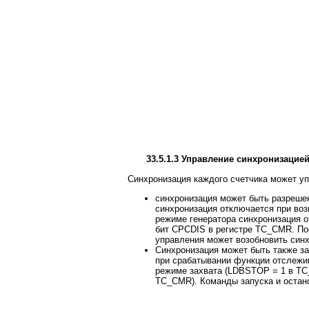
33.5.1.3 Управление синхронизацие
Синхронизация каждого счетчика может уп
синхронизация может быть разреше
синхронизация отключается при воз
режиме генератора синхронизация от
бит CPCDIS в регистре TC_CMR. Пос
управления может возобновить синх
Синхронизация может быть также за
при срабатывании функции отслежив
режиме захвата (LDBSTOP = 1 в TC_
TC_CMR). Команды запуска и остано