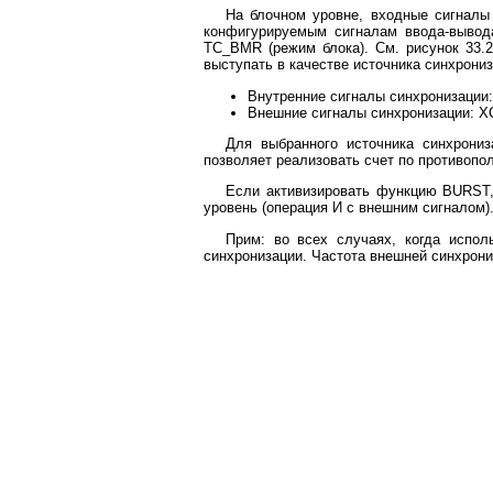
На блочном уровне, входные сигналы
конфигурируемым сигналам ввода-вывод
TC_BMR (режим блока). См. рисунок 33.2
выступать в качестве источника синхрониз
Внутренние сигналы синхронизац
Внешние сигналы синхронизации: X
Для выбранного источника синхрони
позволяет реализовать счет по противоп
Если активизировать функцию BURST,
уровень (операция И с внешним сигналом)
Прим: во всех случаях, когда испол
синхронизации. Частота внешней синхрони