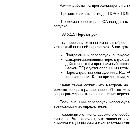
Режим работы ТС программируется с п
В режиме захвата выводы TIOA и TIOB
В режиме генератора TIOA всегда наст
запуска.
33.5.1.5 Перезапуск
Под перезапуском понимается сброс сч
четвертый внешний перезапуск. В каждом
Программный перезапуск: в каждом
Синхронизированный перезапуск си
действие, что и программный пере
блоком ТС) с установленным битом
Перезапуск при совпадении с RC: R
со значением RC, но при условии,
Канал также может быть настроен на 
режиме генератора внешнее событие мож
запрограммировать на выполнение перез
Если внешний перезапуск использует
возможности их определения.
Независимо от используемого способа
сигнала. Это означает, что значение сч
синхронизации выбран низкочастотный сиг