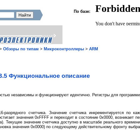
По базе:
>
Обзоры по типам
>
Микроконтроллеры
>
ARM
3.5 Функциональное описание
остью независимы и функционируют идентично. Регистры для программир
6-разрядного счетчика. Значение счетчика инкрементируется по к
остигает значения 0xFFFF и переходит в состояние 0x0000, возникает 
са). Текущее значение счетчика доступно в масштабе реального времени
ановка значения 0x0000) по следующему действительному фронту выбра