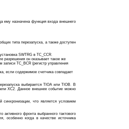
гда ему назначена функция входа внешнего
общих типа перезапуска, а также доступен
а установка SWTRG в TC_CCR.
е разрешения он оказывает такое же
м записи TC_BCR (регистр управления
ка, если содержимое счетчика совпадает
перезапуска выбирается TIOA или TIOB. В
 или XC2. Данное внешнее событие можно
й синхронизации, что является условием
о активного фронта выбранного тактового
ля, особенно когда в качестве источника