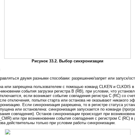
Рисунок 33.2. Выбор синхронизации
й
равляться двумя разными способами: разрешение/запрет или запуск/оста
на или запрещена пользователем с помощью команд CLKEN и CLKDIS в р
никновении события загрузки регистра В (RB), при условии, что установ
ключается, если возникает событие совпадения регистра С (RC) со счет
ле отключения, попытки старта или останова не оказывают никакого э
ронизацию. Если синхронизация разрешена, то в регистре статуса уста
пущена или остановлена: синхронизация запускается по команде (прогр
ания совпадения). Останов синхронизации происходит при возникновении
CMR) или при возникновении события совпадения с регистром С (RC) в
ва действительны только при условии работы синхронизации.