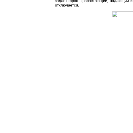
задает фронт (нарастающий, падающий ил
отключается.