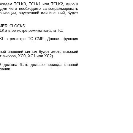
 входам TCLK0, TCLK1 или TCLK2, либо к
для чего необходимо запрограммировать
онизации, внутренний или внешний, будет
TIMER_CLOCK5
LKS в регистре режима канала ТС.
KI в регистре TC_CMR. Данная функция
ный внешний сигнал будет иметь высокий
т выбора, XC0, XC1 или XC2).
ей должна быть дольше периода главной
зации.