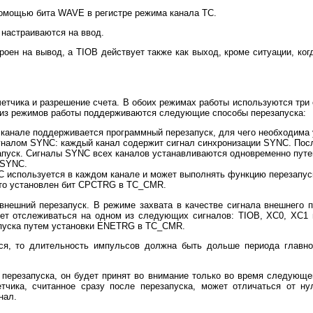
омощью бита WAVE в регистре режима канала ТС.
 настраиваются на ввод.
роен на вывод, а TIOB действует также как выход, кроме ситуации, ко
етчика и разрешение счета. В обоих режимах работы используются три 
 из режимов работы поддерживаются следующие способы перезапуска:
 канале поддерживается программный перезапуск, для чего необходим
гналом SYNC: каждый канал содержит сигнал синхронизации SYNC. Посл
запуск. Сигналы SYNC всех каналов устанавливаются одновременно путе
 SYNC.
C используется в каждом канале и может выполнять функцию перезапус
 что установлен бит CPCTRG в TC_CMR.
внешний перезапуск. В режиме захвата в качестве сигнала внешнего 
ет отслеживаться на одном из следующих сигналов: TIOB, XC0, XC1
апуска путем установки ENETRG в TC_CMR.
ся, то длительность импульсов должна быть дольше периода главно
 перезапуска, он будет принят во внимание только во время следующег
етчика, считанное сразу после перезапуска, может отличаться от ну
нал.