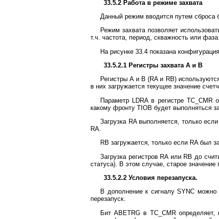
33.5.2 Работа в режиме захвата
Данный режим вводится путем сброса 
Режим захвата позволяет использоват
т.ч. частота, период, скважность или фаза
На рисунке 33.4 показана конфигурация
33.5.2.1 Регистры захвата А и В
Регистры А и В (RA и RB) используются
в них загружается текущее значение счетч
Параметр LDRA в регистре TC_CMR оп
какому фронту TIOB будет выполняться за
Загрузка RA выполняется, только если
RA.
RB загружается, только если RA был з
Загрузка регистров RA или RB до счи
статуса). В этом случае, старое значение
33.5.2.2 Условия перезапуска.
В дополнение к сигналу SYNC можно 
перезапуск.
Бит ABETRG в TC_CMR определяет, к