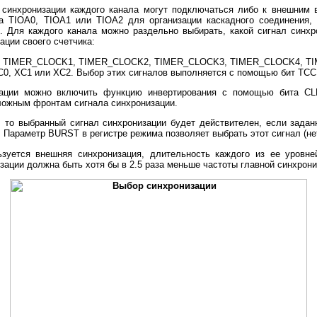
 синхронизации каждого канала могут подключаться либо к внешним
а TIOA0, TIOA1 или TIOA2 для организации каскадного соединения, 
. Для каждого канала можно раздельно выбирать, какой сигнал синхр
ации своего счетчика:
ии: TIMER_CLOCK1, TIMER_CLOCK2, TIMER_CLOCK3, TIMER_CLOCK4, 
C0, XC1 или XC2. Выбор этих сигналов выполняется с помощью бит TCC
зации можно включить функцию инвертирования с помощью бита CL
оложным фронтам сигнала синхронизации.
 то выбранный сигнал синхронизации будет действителен, если задан
. Параметр BURST в регистре режима позволяет выбрать этот сигнал (не
ьзуется внешняя синхронизация, длительность каждого из ее уровн
зации должна быть хотя бы в 2.5 раза меньше частоты главной синхрони