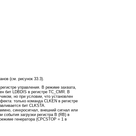
нов (см. рисунок 33.3).
егистре управления. В режиме захвата,
лен бит LDBDIS в регистре TC_CMR. В
чиком, но при условии, что установлен
ффекта: только команда CLKEN в регистре
навливается бит CLKSTA.
аммно, синхросигнал, внешний сигнал или
 события загрузки регистра B (RB) в
 режиме генератора (CPCSTOP = 1 в