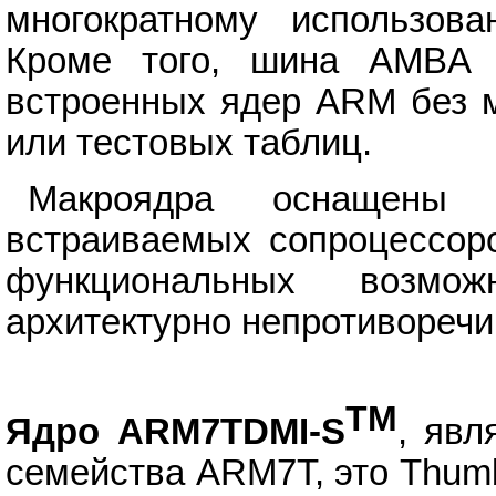
многократному использова
Кроме того, шина AMBA у
встроенных ядер ARM без м
или тестовых таблиц.
Макроядра оснащены 
встраиваемых сопроцессоро
функциональных возмо
архитектурно непротивореч
TM
Ядро ARM7TDMI-S
, яв
семейства ARM7T, это Thum