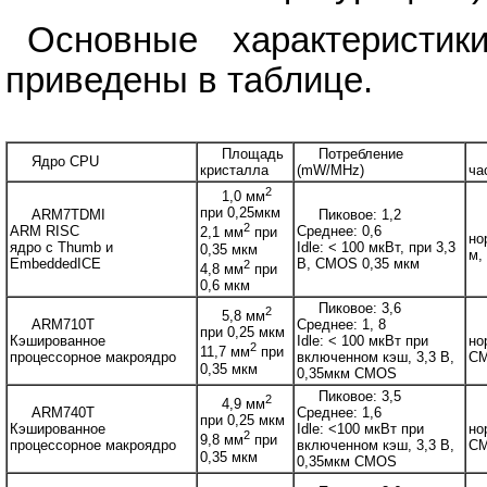
Основные характеристик
приведены в таблице.
Площадь
Потребление
Ядро CPU
кристалла
(mW/MHz)
ча
2
1,0 мм
при 0,25мкм
ARM7TDMI
Пиковое: 1,2
2
ARM RISC
Среднее: 0,6
2,1 мм
при
но
ядро с Thumb и
Idle: < 100 мкВт, при 3,3
0,35 мкм
м,
EmbeddedICE
В, CMOS 0,35 мкм
2
4,8 мм
при
0,6 мкм
Пиковое: 3,6
2
5,8 мм
ARM710T
Среднее: 1, 8
при 0,25 мкм
Кэшированное
Idle: < 100 мкВт при
но
2
11,7 мм
при
процессорное макроядро
включенном кэш, 3,3 В,
C
0,35 мкм
0,35мкм CMOS
Пиковое: 3,5
2
4,9 мм
ARM740T
Среднее: 1,6
при 0,25 мкм
Кэшированное
Idle: <100 мкВт при
но
2
9,8 мм
при
процессорное макроядро
включенном кэш, 3,3 В,
C
0,35 мкм
0,35мкм CMOS