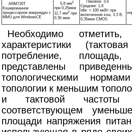
Пиковое: 3,6
2
5,8 мм
ARM720T
Среднее: 1,8
при 0,25мкм
Кэшированное
Idle: < 100 мкВт при
2
процессорное макроядро с
но
11,7 мм
при
включенном кэш, 3,3 В,
MMU для WindowsCE
0,35 мкм
0,35мкм CMOS
Необходимо отметить
характеристики (тактовая
потребление, площадь
представлены приведе
топологическими нормам
топологии к меньшим тополо
и тактовой частоты 
соответствующем уменьш
площади напряжения питани