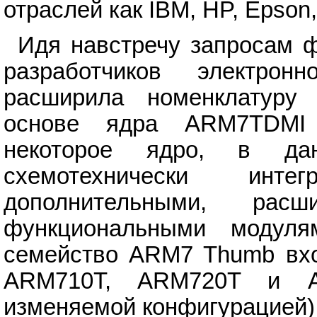
отраслей как IBM, HP, Epson,
Идя навстречу запросам 
разработчиков электр
расширила номенклатуру
основе ядра ARM7TDMI 
некоторое ядро, в да
схемотехнически инт
дополнительными, рас
функциональными модул
семейство ARM7 Thumb вхо
ARM710T, ARM720T и A
изменяемой конфигурацией)