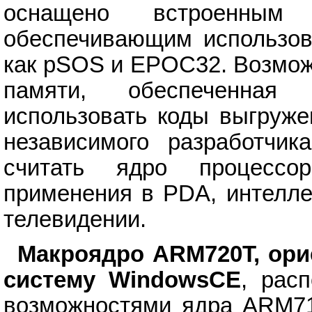
оснащено встроенным 
обеспечивающим использов
как pSOS и EPOC32. Возмож
памяти, обеспеченная
использовать коды выгружен
независимого разработчик
считать ядро процесс
применения в PDA, интелле
телевидении.
Макроядро ARM720T, ори
систему WindowsCE
, рас
возможностями ядра ARM71