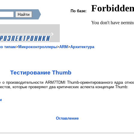
По базе:
о типам
>
Микроконтроллеры
>
ARM
>
Архитектура
Тестирование Thumb
е о производительности ARM7TDMI Thumb-ориентированного ядра отно
стов, которые проверяют два критических аспекта концепции Thumb:
и
Оглавление