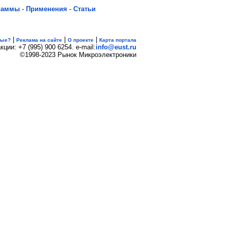
раммы
-
Применения
-
Статьи
|
|
|
вые?
Реклама на сайте
О проекте
Карта портала
кции: +7 (995) 900 6254. e-mail:
info@eust.ru
©1998-2023 Рынок Микроэлектроники