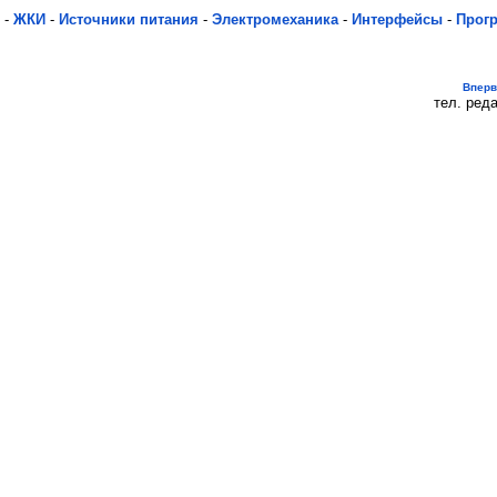
-
ЖКИ
-
Источники питания
-
Электромеханика
-
Интерфейсы
-
Прог
Впер
тел. реда