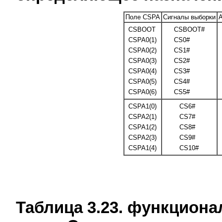
Поле CSPA
Сигналы выборки
А
CSBOOT
CSBOOT#
CSPA0(1)
CS0#
CSPA0(2)
CS1#
CSPA0(3)
CS2#
CSPA0(4)
CS3#
CSPA0(5)
CS4#
CSPA0(6)
CS5#
CSPA1(0)
CS6#
CSPA2(1)
CS7#
CSPA1(2)
CS8#
CSPA2(3)
CS9#
CSPA1(4)
CS10#
Таблица 3.23. функцион