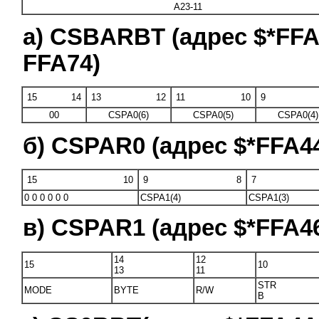
A23-11
а) CSBARBT (адрес $*FFA
FFA74)
15
14
13
12
11
10
9
00
CSPA0(6)
CSPA0(5)
CSPA0(4)
б) CSPAR0 (адрес $*FFA4
15
10
9
8
7
0 0 0 0 0 0
CSPA1(4)
CSPA1(3)
в) CSPAR1 (адрес $*FFA4
14
12
15
10
13
11
STR
MODE
BYTE
R/W
B