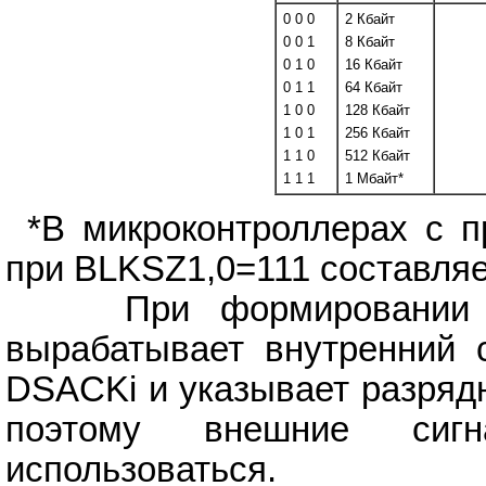
0 0 0
2 Кбайт
0 0 1
8 Кбайт
0 1 0
16 Кбайт
0 1 1
64 Кбайт
1 0 0
128 Кбайт
1 0 1
256 Кбайт
1 1 0
512 Кбайт
1 1 1
1 Мбайт*
*В микроконтроллерах с 
при BLKSZ1,0=111 составляет
При формировании сиг
вырабатывает внутренний с
DSACKi и указывает разряд
поэтому внешние сиг
использоваться.