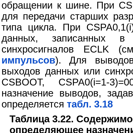
обращении к шине. При CSP
для передачи старших разр
типа цикла. При CSPA0,1(
данных, записанных в
синхросигналов ECLK (с
импульсов
). Для выводо
выходов данных или синхро
CSBOOT, CSPA0(i=1-3)=0
назначение выводов, задав
определяется
табл. 3.18
Таблица 3.22. Содержим
определяющее назначени