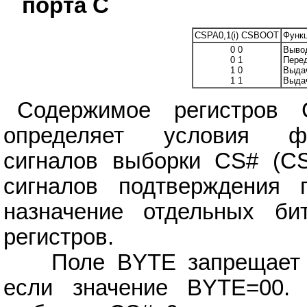
порта С
CSPA0,1(i) CSBOOT
Функц
0 0
Вывод
0 1
Перед
1 0
Выдач
1 1
Выдач
Содержимое регистров C
определяет условия фо
сигналов выборки CS# (C
сигналов подтверждения 
назначение отдельных би
регистров.
Поле BYTE запрещает фо
если значение BYTE=00.