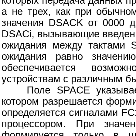
которых передача данных пр
а не трех, как при обычно
значения DSACK от 0000 д
DSACi, вызывающие введение
ожидания между тактами S
ожидания равно значени
обеспечивается возмо
устройствам с различным б
Поле SPACE указывает 
котором разрешается форми
определяется сигналами FС2
процессором. При значе
формируется только в ц