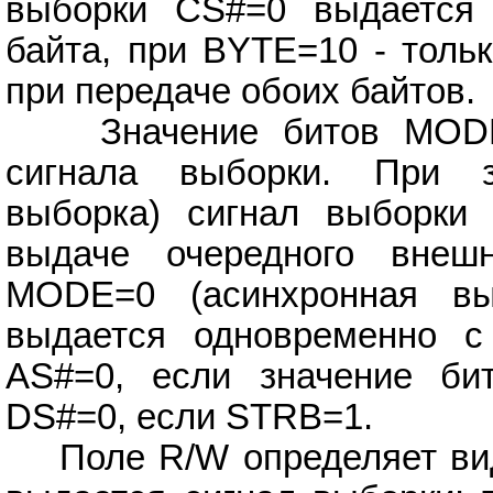
выборки CS#=0 выдается 
байта, при BYTE=10 - толь
при передаче обоих байтов.
Значение битов MODE,
сигнала выборки. При 
выборка) сигнал выборки
выдаче очередного внеш
MODE=0 (асинхронная вы
выдается одновременно с
AS#=0, если значение би
DS#=0, если STRB=1.
Поле R/W определяет вид 