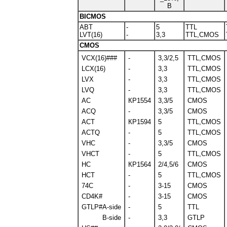
B
BICMOS
ABT
-
5
TTL
LVT(16)
-
3,3
TTL,CMOS
CMOS
VCX(16)###
-
3,3/2,5
TTL,CMOS
LCX(16)
-
3,3
TTL,CMOS
LVX
-
3,3
TTL,CMOS
LVQ
-
3,3
TTL,CMOS
AC
КР1554
3,3/5
CMOS
ACQ
-
3,3/5
CMOS
ACT
КР1594
5
TTL,CMOS
ACTQ
-
5
TTL,CMOS
VHC
-
3,3/5
CMOS
VHCT
-
5
TTL,CMOS
HC
КР1564
2/4,5/6
CMOS
HCT
-
5
TTL,CMOS
74C
-
3-15
CMOS
CD4K#
-
3-15
CMOS
GTLP#A-side
-
5
TTL
B-side
-
3,3
GTLP