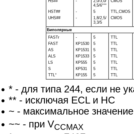
HS##
-
2,0/3,0/
CMOS
4,5/6°°°
HST##
-
5
TTL,CMOS
UHS##
-
1,8/2,5/
CMOS
3,3/5
Биполярные
FASTr
-
5
TTL
FAST
КР1530
5
TTL
AS
КР1531
5
TTL
ALS
КР1533
5
TTL
LS
КР555
5
TTL
S
КР531
5
TTL
TTL°
КР155
5
TTL
* - для типа 244, если не у
** - исключая ECL и HC
~ - максимальное значение
~~ - при V
CCMAX