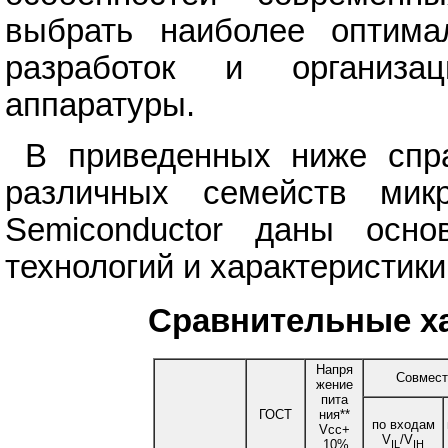
выбрать наиболее оптима
разработок и организац
аппаратуры.
В приведенных ниже спр
различных семейств микр
Semiconductor даны осно
технологий и характеристик
Сравнительные ха
Напря
Совмест
жение
пита
ГОСТ
ния**
по входам
Vcc+
V
/V
_10%,
IL
IH