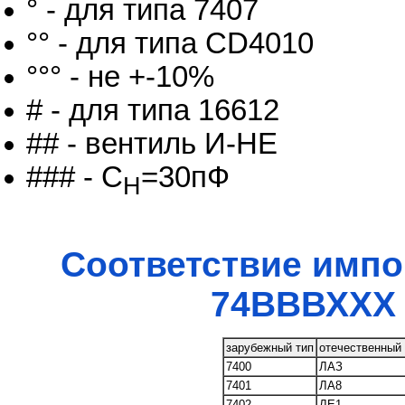
° - для типа 7407
°° - для типа CD4010
°°° - не +-10%
# - для типа 16612
## - вентиль И-НЕ
### - C
=30пФ
H
Соответствие импо
74ВВВХХХ 
зарубежный тип
отечественный
7400
ЛАЗ
7401
ЛА8
7402
ЛЕ1