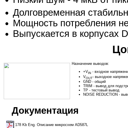
Долговременная стабильн
Мощность потребления не
Выпускается в корпусах D
Цо
Назначение выводов:
+V
- входное напряжен
IN
V
- выходное напряже
OUT
GND - общий
TRIM - вывод для подстр
TP - тестовый вывод
NOISE REDUCTION - выво
Документация
178 Kb Eng. Oписание микросхем AD587L