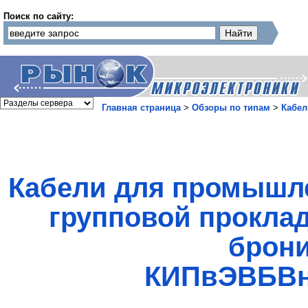
Поиск по сайту:
Главная страница
>
Обзоры по типам
>
Кабел
Кабели для промышле
групповой проклад
брон
КИПвЭВБВнг