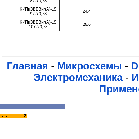
8x2x0,78
КИПвЭВБВнг(А)-LS
24,4
9x2x0,78
КИПвЭВБВнг(А)-LS
25,6
10x2x0,78
Главная
-
Микросхемы
-
D
Электромеханика
-
И
Примен