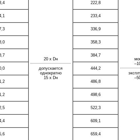
3,4
222,8
4,1
233,4
7,3
336,9
8,0
358,3
8,7
384,7
20 x Dн
мо
–1
0,0
444,2
допускается
однократно
экспл
15 x Dн
–5
1,2
486,8
1,2
498,6
2,5
522,3
4,4
609,1
5,6
659,4