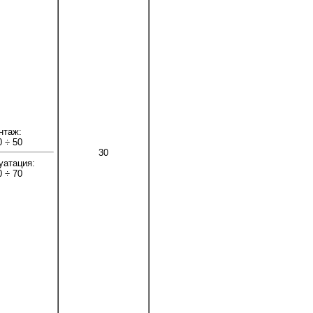
нтаж:
0 ÷ 50
30
уатация:
0 ÷ 70