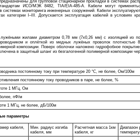
предназначены для групповой стационарной прокладки в системах рас
андартам ИСО/МЭК 8482, TIA/EIA-485-A. Кабели могут применять
е в системах мониторинга инженерных сооружений. Кабели эксплуатиру
тах категории I–III. Допускается эксплуатация кабелей в условиях к
ужёными жилами диаметром 0,78 мм (7x0,26 мм) с изоляцией из пор
проводником и оплёткой из медных лужёных проволок плотностью 8
лимерной композиции. Поверх оболочки наложено гидрофобное покрытие
ключена в защитный шланг из безгалогенной полимерной композиции чер
водника постоянному току при температуре 20 °C, не более, Ом/100м
тивления постоянному току проводников в паре, не более, %
тоте 1 МГц, Ом
более, пФ/м
те 1 МГц, не более, дБ/100м
ные параметры
змер кабеля,
Мин. радиус изгиба
Расчетная масса 1км
Диапазон 
кабеля, мм
кабеля, кг
температу