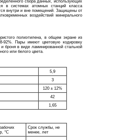
пределённого сбора данных, использующих
ся в системах атомных станций класса
ются внутри и вне помещений. Защищены от
ратковременных воздействий минерального
истого полиэтилена, в общем экране из
8-92%. Пары имеют цветовую кодировку
 и броня в виде ламинированной стальной
ного или белого цвета.
5,9
3
120 ± 12%
42
1,65
рабочих
Срок службы, не
р, °С
менее, лет