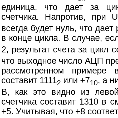
единица, что дает за цик
счетчика. Напротив, при U
всегда будет нуль, что дае
в конце цикла. В случае, ес
2, результат счета за цикл с
что выходное число АЦП пр
рассмотренном примере 
составит 1111
или +7
, а н
2
10
В, как это видно из лево
счетчика составит 1310 в с
+5. Учитывая, что +8 соотве