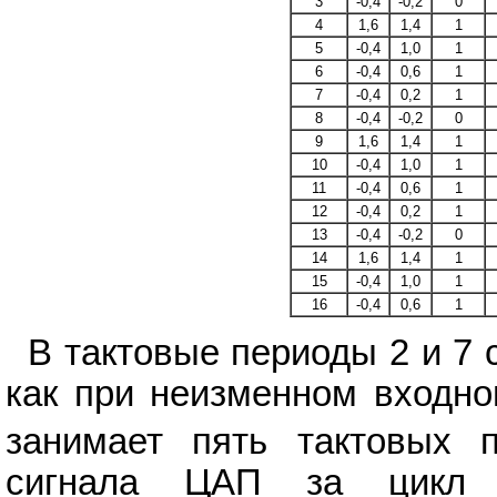
3
-0,4
-0,2
0
4
1,6
1,4
1
5
-0,4
1,0
1
6
-0,4
0,6
1
7
-0,4
0,2
1
8
-0,4
-0,2
0
9
1,6
1,4
1
10
-0,4
1,0
1
11
-0,4
0,6
1
12
-0,4
0,2
1
13
-0,4
-0,2
0
14
1,6
1,4
1
15
-0,4
1,0
1
16
-0,4
0,6
1
В тактовые периоды 2 и 7 
как при неизменном входно
занимает пять тактовых п
сигнала ЦАП за цикл д