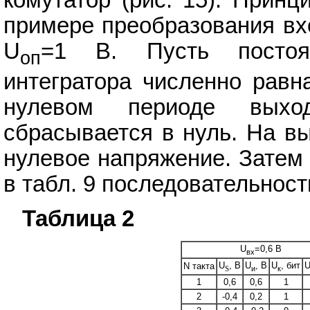
комутатор (рис. 15). Принц
примере преобразования вхо
U
=1 В. Пусть постоян
оп
интегратора численно равн
нулевом периоде выход
сбрасывается в нуль. На в
нулевое напряжение. Затем
в табл. 9 последовательност
Таблица 2
U
=0,6 В
вх
U
, В
U
, В
U
, бит
N такта
S
и
к
1
0,6
0,6
1
2
-0,4
0,2
1