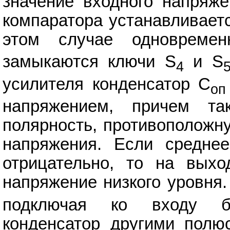
значение входного напряже
компаратора устанавливает
этом случае одновреме
замыкаются ключи S
и S
4
усилителя конденсатор С
оп
напряжением, причем та
полярность, противоположн
напряжения. Если среднее
отрицательно, то на выхо
напряжение низкого уровня
подключая ко входу б
конденсатор другими полю