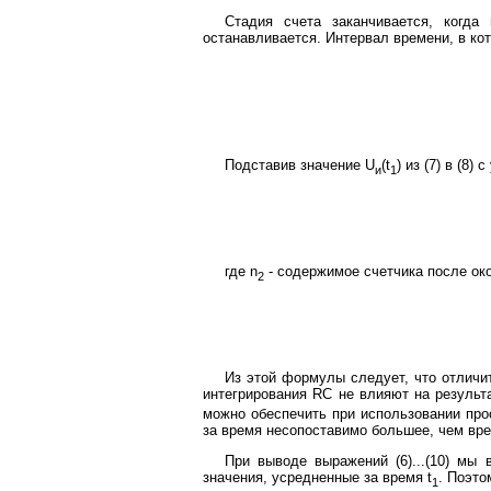
Стадия счета заканчивается, когда
останавливается. Интервал времени, в ко
Подставив значение U
(t
) из (7) в (8) 
и
1
где n
- содержимое счетчика после око
2
Из этой формулы следует, что отличит
интегрирования RC не влияют на результа
можно обеспечить при использовании про
за время несопоставимо большее, чем вре
При выводе выражений (6)...(10) мы 
значения, усредненные за время t
. Поэто
1