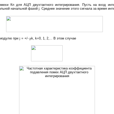
ехи Кп для АЦП двухтактного интегрирования. Пусть на вход интег
льной начальной фазой j. Среднее значение этого сигнала за время инт
 модулю при
j
= +/-
p
k, k=0, 1, 2,... В этом случае