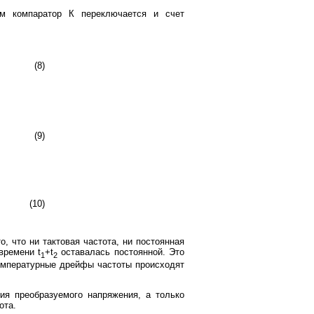
ом компаратор К переключается и счет
(8)
(9)
(10)
, что ни тактовая частота, ни постоянная
времени t
+t
оставалась постоянной. Это
1
2
температурные дрейфы частоты происходят
ния преобразуемого напряжения, а только
ота.