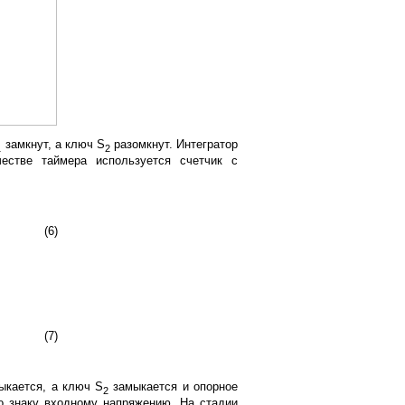
замкнут, а ключ S
разомкнут. Интегратор
1
2
естве таймера используется счетчик с
(6)
(7)
кается, а ключ S
замыкается и опорное
2
о знаку входному напряжению. На стадии