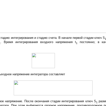
стадию интегрирования и стадию счета. В начале первой стадии ключ S
. Время интегрирования входного напряжения t
постоянно; в кач
х
1
ыходное напряжение интегратора составляет
ое напряжение. После окончания стадии интегрирования ключ S
размы
1
ратора. При этом выбирается опорное напряжение, противоположное п