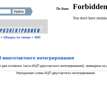
По базе:
>
Обзоры по типам
>
ADC
 многотактного интегрирования
два основных такта (АЦП двухтактного интегрирования), приведена на р