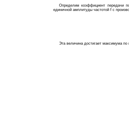
Определим коэффициент передачи пом
единичной амплитуды частотой f с произво
Эта величина достигает максимума по