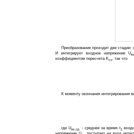
Преобразование проходит две стадии: 
И интегрирует входное напряжение U
в
коэффициентом пересчета K
, так что
сч
К моменту окончания интегрирования в
где U
- среднее за время t
входн
вх.ср.
1
напряжение U
поступает на вход интег