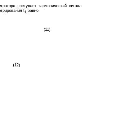
ратора поступает гармонический сигнал
егрирования t
равно
1
(11)
(12)