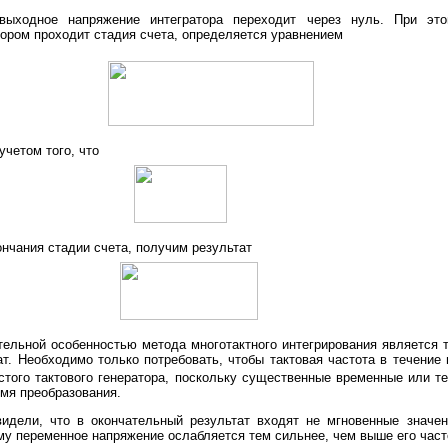
 выходное напряжение интегратора переходит через нуль. При эт
тором проходит стадия счета, определяется уравнением
с учетом того, что
нчания стадии счета, получим результат
ельной особенностью метода многотактного интегрирования является то
т. Необходимо только потребовать, чтобы тактовая частота в течение 
стого тактового генератора, поскольку существенные временные или 
мя преобразования.
видели, что в окончательный результат входят не мгновенные значе
му переменное напряжение ослабляется тем сильнее, чем выше его част