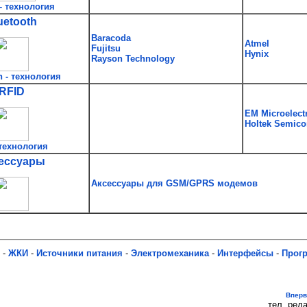
- технология
uetooth
Baracoda
Atmel
Fujitsu
Hynix
Rayson Technology
h - технология
RFID
EM Microelect
Holtek Semico
технология
ессуары
Аксессуары для GSM/GPRS модемов
-
ЖКИ
-
Источники питания
-
Электромеханика
-
Интерфейсы
-
Прог
Впер
тел. реда