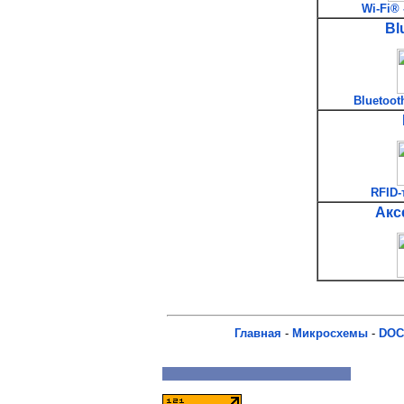
Wi-Fi® 
Bl
Bluetoot
RFID-
Акс
Главная
-
Микросхемы
-
DOC