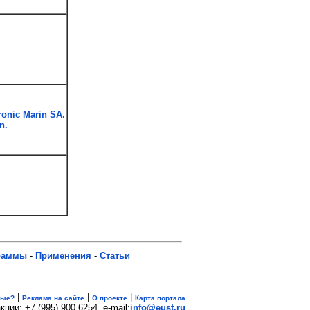
ronic Marin SA.
n.
раммы
-
Применения
-
Статьи
|
|
|
вые?
Реклама на сайте
О проекте
Карта портала
кции: +7 (995) 900 6254. e-mail:
info@eust.ru