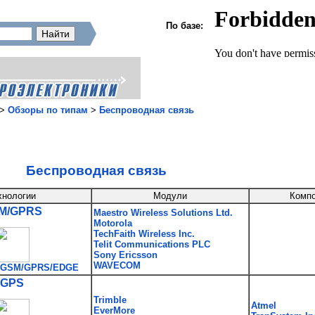
По базе:
>
Обзоры по типам
>
Беспроводная связь
Беспроводная связь
хнологии
Модули
Комп
M/GPRS
Maestro Wireless Solutions Ltd.
Motorola
TechFaith Wireless Inc.
Telit Communications PLC
Sony Ericsson
WAVECOM
я GSM/GPRS/EDGE
GPS
Trimble
Atmel
EverMore