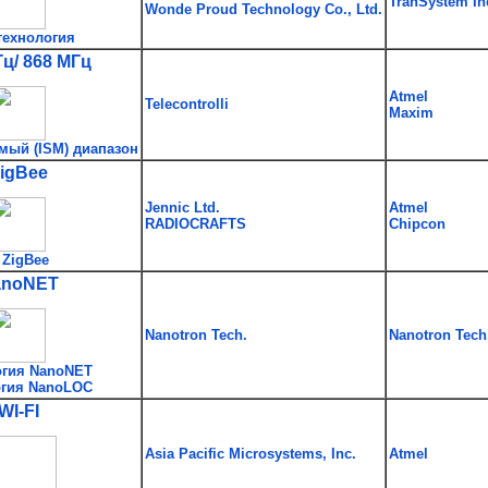
TranSystem In
Wonde Proud Technology Co., Ltd.
технология
ц/ 868 МГц
Atmel
Telecontrolli
Maxim
мый (ISM) диапазон
igBee
Jennic Ltd.
Atmel
RADIOCRAFTS
Chipcon
 ZigBee
anoNET
Nanotron Tech.
Nanotron Tech
огия NanoNET
огия NanoLOC
WI-FI
Asia Pacific Microsystems, Inc.
Atmel