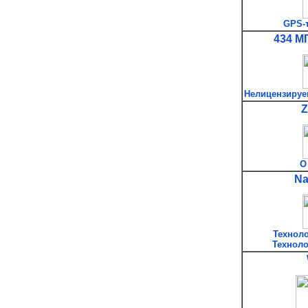
GPS-
434 МГ
Нелицензируе
Z
О
N
Технол
Технол