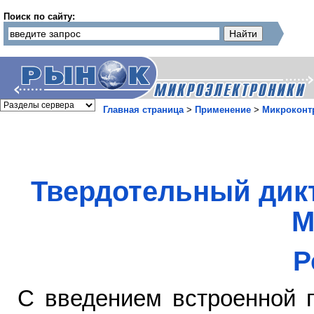
Поиск по сайту:
Главная страница
>
Применение
>
Микроконт
Твердотельный дик
M
Р
С введением встроенной 