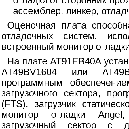
отладки от сторонних про
ассемблер, линкер, отладч
Оценочная плата способн
отладочных систем, исп
встроенный монитор отладк
На плате AT91EB40A уста
AT49BV1604 или AT49B
программным обеспечение
загрузочного сектора, про
(FTS), загрузчик статичес
монитор отладки Angel,
загрузочный сектор с д