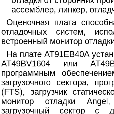
отладки от сторонних про
ассемблер, линкер, отладч
Оценочная плата способн
отладочных систем, исп
встроенный монитор отладк
На плате AT91EB40A уста
AT49BV1604 или AT49B
программным обеспечение
загрузочного сектора, про
(FTS), загрузчик статичес
монитор отладки Angel,
загрузочный сектор с д