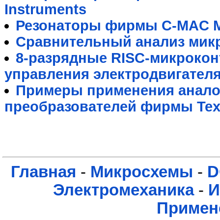
Instruments
Резонаторы фирмы C-MAC M
Сравнительный анализ мик
8-разрядные RISC-микрокон
управления электродвигател
Примеры применения анал
преобразователей фирмы Texa
Главная
-
Микросхемы
-
D
Электромеханика
-
И
Примен