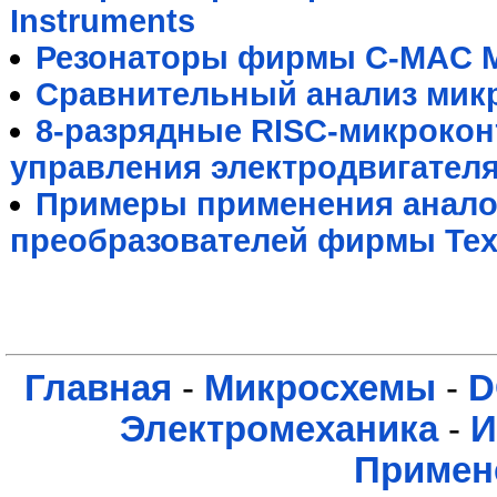
Instruments
Резонаторы фирмы C-MAC M
Сравнительный анализ мик
8-разрядные RISC-микрокон
управления электродвигател
Примеры применения анал
преобразователей фирмы Texa
Главная
-
Микросхемы
-
D
Электромеханика
-
И
Примен