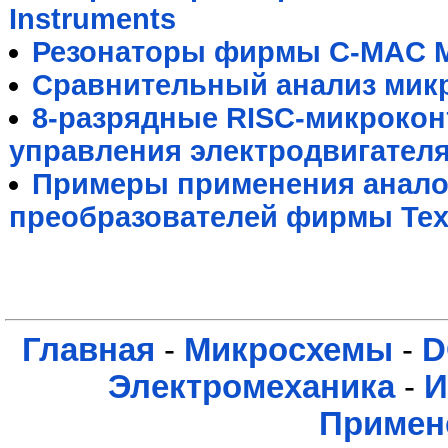
Instruments
Резонаторы фирмы C-MAC M
Сравнительный анализ мик
8-разрядные RISC-микрокон
управления электродвигател
Примеры применения анал
преобразователей фирмы Texa
Главная
-
Микросхемы
-
D
Электромеханика
-
И
Примен