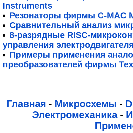
Instruments
Резонаторы фирмы C-MAC M
Сравнительный анализ мик
8-разрядные RISC-микрокон
управления электродвигател
Примеры применения анал
преобразователей фирмы Texa
Главная
-
Микросхемы
-
D
Электромеханика
-
И
Примен