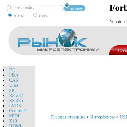
По сайту
В HTML
В PDF
Пред
2
I
C
IrDA
CAN
USB
SPI
RS-232
RS-485
LVDS
Centronics
MIDI
Главная страница
>
Интерфейсы
>
US
X10
HDMI