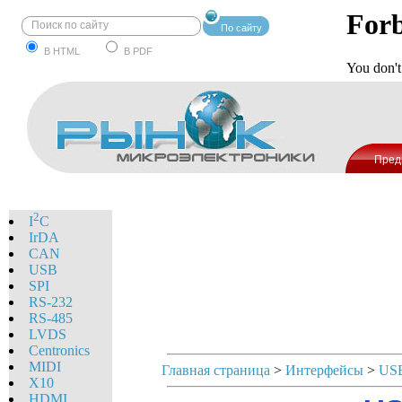
По сайту
В HTML
В PDF
Пред
2
I
C
IrDA
CAN
USB
SPI
RS-232
RS-485
LVDS
Centronics
MIDI
Главная страница
>
Интерфейсы
>
US
X10
HDMI